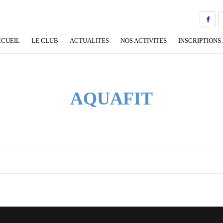
CUEIL
LE CLUB
ACTUALITES
NOS ACTIVITES
INSCRIPTIONS 
BUREAU
ECOLE DE NATATION FRANÇAISE
(ENF)
EQUIPE PÉDAGOGIQUE
AQUAFIT
NATATION SPORTIVE
OFFICIELS
APPRENTISSAGE /
PERFECTIONNEMENT
NOS PARTENAIRES
AQUAGYM
GALERIE DE PHOTOS
RECORDS
LIENS UTILES