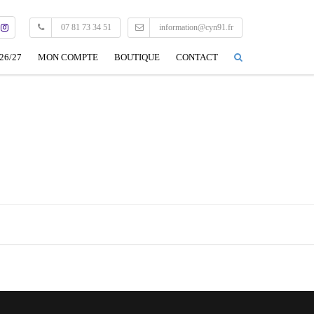
07 81 73 34 51
information@cyn91.fr
26/27
MON COMPTE
BOUTIQUE
CONTACT
CONNEXION
MON PROFIL
EDITER MON PROFIL
DÉCONNEXION