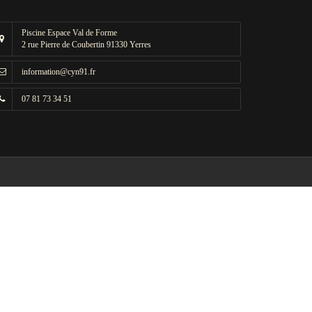
Piscine Espace Val de Forme
2 rue Pierre de Coubertin 91330 Yerres
information@cyn91.fr
07 81 73 34 51