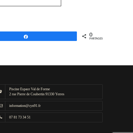
0
Partagez
PARTAGES
Piscine Espace Val de Forme
2 rue Pierre de Coubertin 91330 Yerres
information@cyn91.fr
07 81 73 34 51