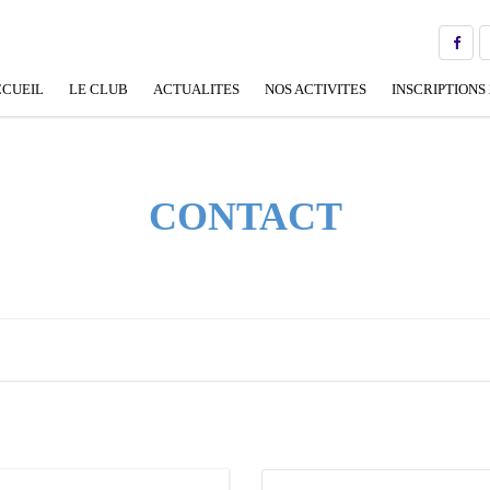
CUEIL
LE CLUB
ACTUALITES
NOS ACTIVITES
INSCRIPTIONS 
BUREAU
ECOLE DE NATATION FRANÇAISE
(ENF)
EQUIPE PÉDAGOGIQUE
CONTACT
NATATION SPORTIVE
OFFICIELS
APPRENTISSAGE /
PERFECTIONNEMENT
NOS PARTENAIRES
AQUAGYM
GALERIE DE PHOTOS
RECORDS
LIENS UTILES