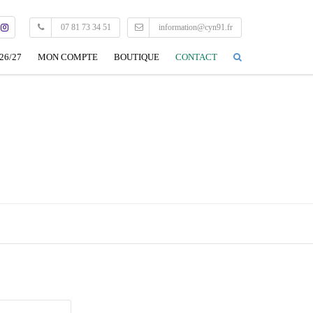
07 81 73 34 51
information@cyn91.fr
26/27
MON COMPTE
BOUTIQUE
CONTACT
CONNEXION
MON PROFIL
EDITER MON PROFIL
DÉCONNEXION