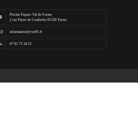
Piscine Espace Val de Forme
2 rue Pierre de Coubertin 91330 Yerres
information@cyn91.fr
07 81 73 34 51