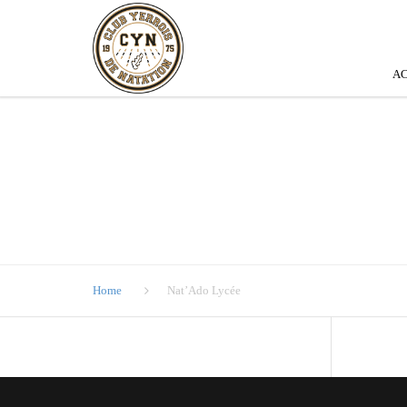
AC
Home
Nat’Ado Lycée