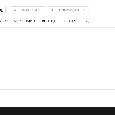
07 81 73 34 51
information@cyn91.fr
26/27
MON COMPTE
BOUTIQUE
CONTACT
CONNEXION
MON PROFIL
EDITER MON PROFIL
DÉCONNEXION