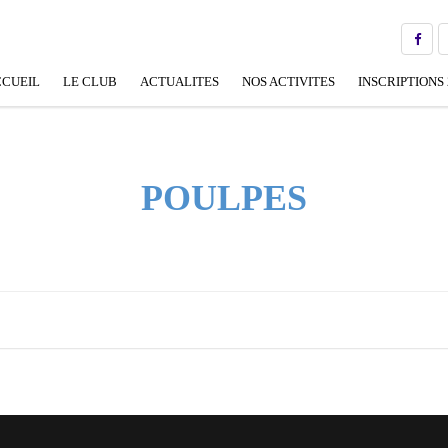
CUEIL
LE CLUB
ACTUALITES
NOS ACTIVITES
INSCRIPTIONS 
BUREAU
ECOLE DE NATATION FRANÇAISE
(ENF)
EQUIPE PÉDAGOGIQUE
POULPES
NATATION SPORTIVE
OFFICIELS
APPRENTISSAGE /
PERFECTIONNEMENT
NOS PARTENAIRES
AQUAGYM
GALERIE DE PHOTOS
RECORDS
LIENS UTILES