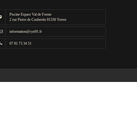
Piscine Espace Val de Forme
2 rue Pierre de Coubertin 91330 Yerres
information@cyn91.fr
07 81 73 34 51