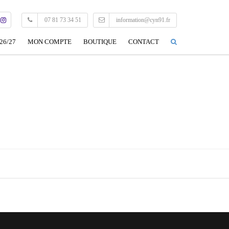
07 81 73 34 51
information@cyn91.fr
26/27
MON COMPTE
BOUTIQUE
CONTACT
CONNEXION
MON PROFIL
EDITER MON PROFIL
DÉCONNEXION